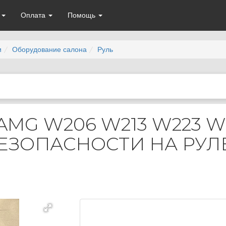
а
Оплата
Помощь
и
Оборудование салона
Руль
AMG W206 W213 W223 W
ЕЗОПАСНОСТИ НА РУЛ
!