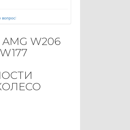
 вопрос!
 AMG W206
 W177
НОСТИ
КОЛЕСО