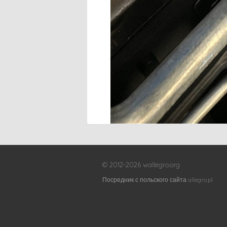
© 2012-2026 wallegro.org
Посредник с польского сайта allegro.pl