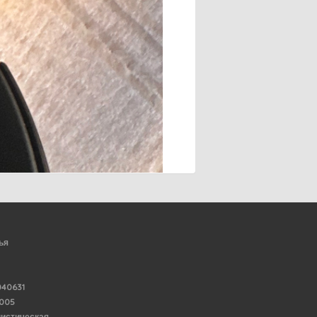
ья
40631
6005
нистическая