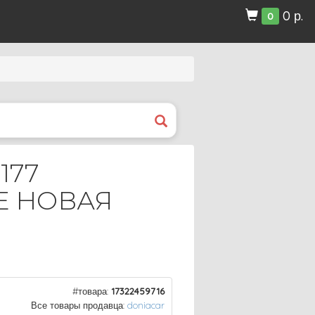
0 р.
0
177
Е НОВАЯ
#товара:
17322459716
Все товары продавца:
doniacar