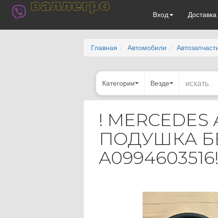
валлегро
Вход
Доставк
Главная
Автомобили
Автозапчаст
Категории
Везде
! MERCEDES 
ПОДУШКА Б
A0994603516