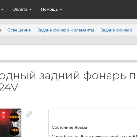
а
Оплата
Помощь
и
Освещение
Задние фонари и элементы
Задние фонари
иодный задний фонарь 
24V
Состояние
Новый
Счет-фактура
Я выставляю счет-фактуру Н