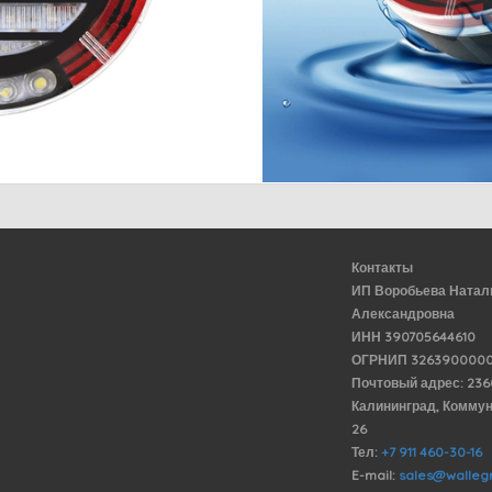
Контакты
ИП Воробьева Натал
Александровна
ИНН 390705644610
ОГРНИП 3263900000
Почтовый адрес: 23
Калининград, Комму
26
Тел:
+7 911 460-30-16
E-mail:
sales@wallegr