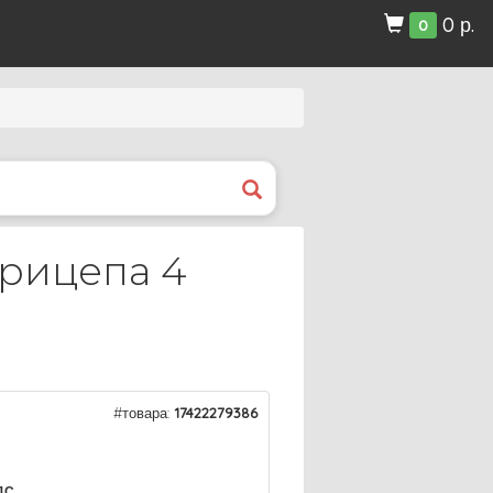
0 р.
0
прицепа 4
#товара:
17422279386
ДС