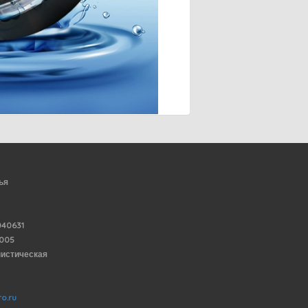
ья
40631
6005
нистическая
o.ru