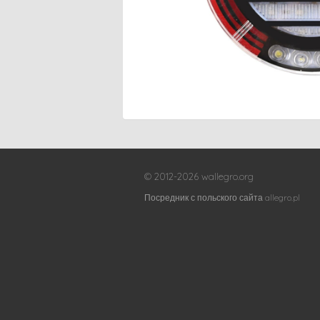
© 2012-2026 wallegro.org
Посредник с польского сайта allegro.pl