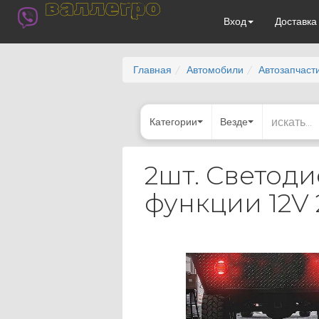
валлегро
Вход
Доставк
Главная
Автомобили
Автозапчаст
Категории
Везде
2шт. Светод
функции 12V 