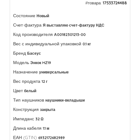
#товара:
17533724488
Состояние
Новый
Счет-фактура
Я выставляю счет-фактуру НДС
Код производителя
А00182301213-00
Вес с индивидуальной упаковкой
0.1 кг
Бренд
Басеус
Модель
Энкок HZ19
Назначение
универсальные
Вес продукта
12 г
Цвет
белый
Тип наушников
наушники-вкладыши
Конструкция
закрыта
Импеданс
32 Ω
Длина кабеля
1.1 м
ЕАН (GTIN)
6932172682989