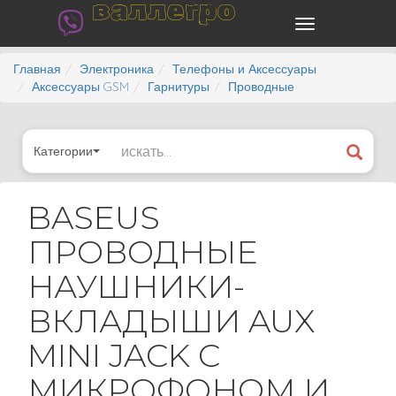
валлегро
Главная
Электроника
Телефоны и Аксессуары
Аксессуары GSM
Гарнитуры
Проводные
Категории
BASEUS
ПРОВОДНЫЕ
НАУШНИКИ-
ВКЛАДЫШИ AUX
MINI JACK С
МИКРОФОНОМ И