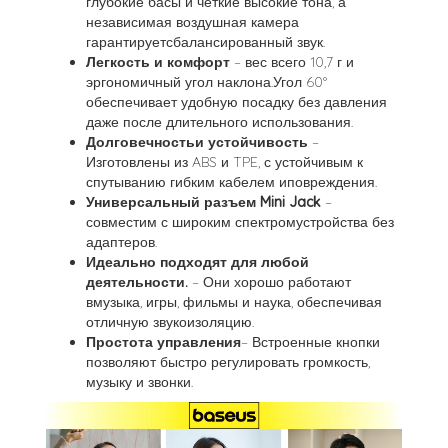
глубокие басы и четкие высокие тона, а
независимая воздушная камера
гарантируетсбалансированный звук.
Легкость и комфорт
– вес всего 10,7 г и
эргономичный угол наклона.Угол 60°
обеспечивает удобную посадку без давления
даже после длительного использования.
Долговечностьи устойчивость
–
Изготовлены из ABS и TPE, с устойчивым к
спутыванию гибким кабелем иповреждения.
Универсальный разъем Mini Jack
–
совместим с широким спектромустройства без
адаптеров.
Идеально подходят для любой
деятельности.
– Они хорошо работают
вмузыка, игры, фильмы и наука, обеспечивая
отличную звукоизоляцию.
Простота управления
– Встроенные кнопки
позволяют быстро регулировать громкость,
музыку и звонки.