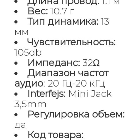
Длина провод:
1.1 м
Вес:
10.7 г
Тип динамика:
13
мм
Чувствительность:
105db
Импеданс:
32Ω
Диапазон частот
аудио
: 20 Гц-20 кГц
Interfejs:
Mini Jack
3,5mm
Регулировка объем:
да
Код товара: