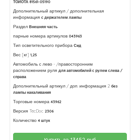
ТОЙОТА 81561-05190
Дополнительный артикул / дополнительная
информация
с держателем лампы
Раздел
Внешняя часть
парные номера артикулов
043963
Тип осветительного прибора
Сид
Вес [кг]
1,25
Автомобиль с лево - /правосторонним
расположением руля
для автомобилей с рулем слева /
справа
Дополнительный артикул / доп. информация 2
без
лампы накаливания
Торговые номера
43962
Версия TecDoc
2306
Количество
4 штук
Купить за
13452
руб