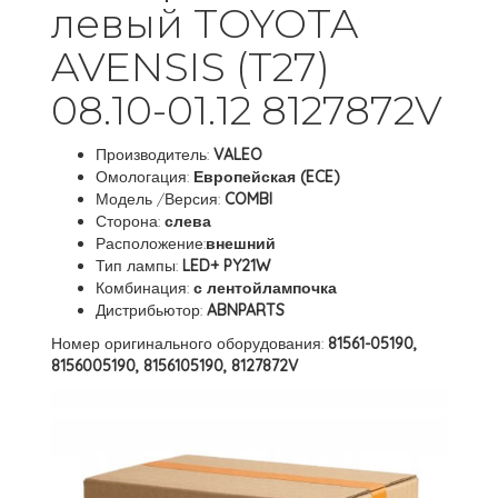
левый TOYOTA
AVENSIS (T27)
08.10-01.12 8127872V
Производитель:
VALEO
Омологация:
Европейская (ECE)
Модель /Версия:
COMBI
Сторона:
слева
Расположение:
внешний
Тип лампы:
LED+ PY21W
Комбинация:
с лентойлампочка
Дистрибьютор:
ABNPARTS
Номер оригинального оборудования:
81561-05190,
8156005190, 8156105190, 8127872V