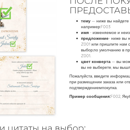
ПОСЛЕ ПОК
ПРЕДОСТАВЬ
тему
— ниже вы найдете 
например:F003
имя
- изменяемое и неиз
предложение
- ниже вы 
Z001 или пришлите нам с
выбор,по умолчанию в п
Z001.
цвет конверта
— вы може
вы не выберете, мы вышл
Пожалуйста, введите информа
при размещении заказа или отв
подтверждениемпокупка.
Пример сообщения:
F002, Якуб
 цитаты на выбор: