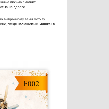
енные письма смагнит
остью на дереве
по выбранному вами мотиву.
не, введя «
плюшевый мишка
» в