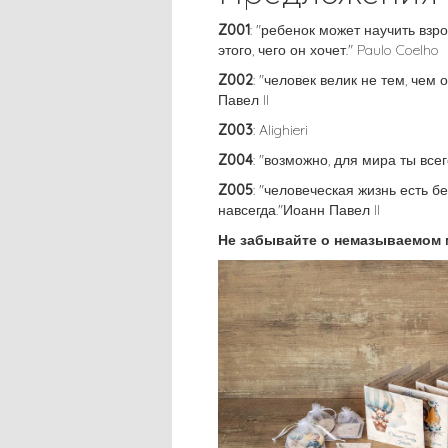
Z001
: "ребенок может научить взр
этого, чего он хочет." Paulo Coelho
Z002
: "человек велик не тем, чем 
Павел II
Z003
: Alighieri
Z004
: "возможно, для мира ты все
Z005
: "человеческая жизнь есть б
навсегда."Иоанн Павел II
Не забывайте о немазываемом 