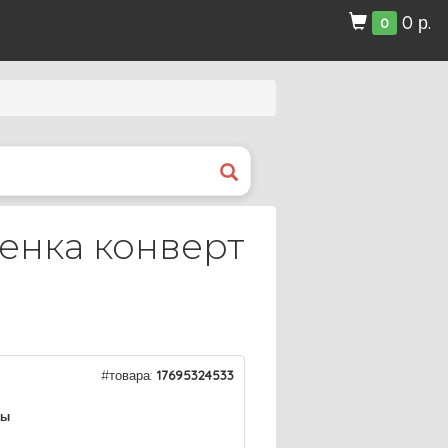
0 р.
0
енка конверт
#товара:
17695324533
ры