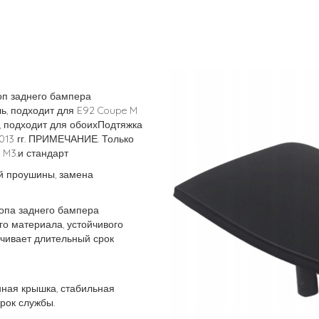
оп заднего бампера
ь, подходит для E92 Coupe M
3, подходит для обоихПодтяжка
013 гг. ПРИМЕЧАНИЕ. Только
 M3.и стандарт
й проушины, замена
опа заднего бампера
ого материала, устойчивого
ечивает длительный срок
ная крышка, стабильная
рок службы.