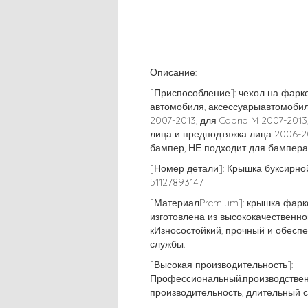
Описание:
[Приспособление]: чехол на фарк
автомобиля, аксессуарыавтомобил
2007-2013, для Cabrio M 2007-201
лица и предподтяжка лица 2006-2
бампер, НЕ подходит для бампера
[Номер детали]: Крышка буксирно
51127893147
[МатериалPremium]: крышка фарк
изготовлена ​​из высококачественн
кИзносостойкий, прочный и обесп
службы.
[Высокая производительность]:
Профессиональный.производствен
производительность, длительный с