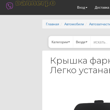
валлегро
Вход
Доставк
Главная
Автомобили
Автозапчаст
Категории
Везде
Крышка фарк
Легко устан