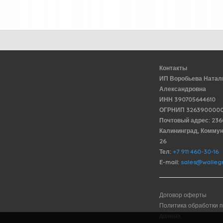
Контакты
ИП Воробьева Натал
Александровна
ИНН 390705644610
ОГРНИП 3263900000
Почтовый адрес: 23
Калининград, Комму
26
Тел:
+7 911 460-30-16
E-mail:
sales@wallegr
Договор оферты
Политика обработки 
данных