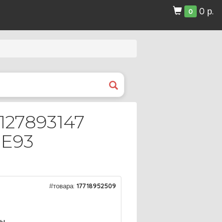
0 р.
0
127893147
 E93
#товара:
17718952509
ры