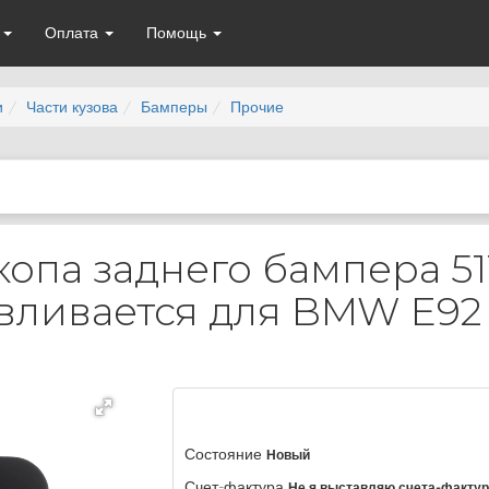
а
Оплата
Помощь
и
Части кузова
Бамперы
Прочие
опа заднего бампера 51
авливается для BMW E92
Состояние
Новый
Счет-фактура
Не я выставляю счета-факту