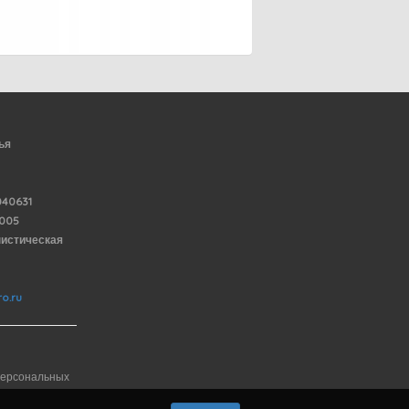
ья
40631
6005
нистическая
o.ru
персональных