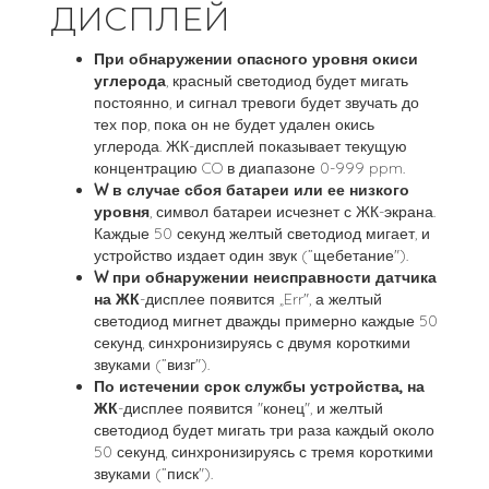
ДИСПЛЕЙ
При обнаружении опасного уровня окиси
углерода
, красный светодиод будет мигать
постоянно, и сигнал тревоги будет звучать до
тех пор, пока он не будет удален окись
углерода. ЖК-дисплей показывает текущую
концентрацию CO в диапазоне 0-999 ppm.
W в случае сбоя батареи или ее низкого
уровня
, символ батареи исчезнет с ЖК-экрана.
Каждые 50 секунд желтый светодиод мигает, и
устройство издает один звук (”щебетание").
W при обнаружении неисправности датчика
на ЖК
-дисплее появится „Err", а желтый
светодиод мигнет дважды примерно каждые 50
секунд, синхронизируясь с двумя короткими
звуками (”визг").
По истечении срок службы устройства, на
ЖК
-дисплее появится "конец", и желтый
светодиод будет мигать три раза каждый около
50 секунд, синхронизируясь с тремя короткими
звуками (”писк").