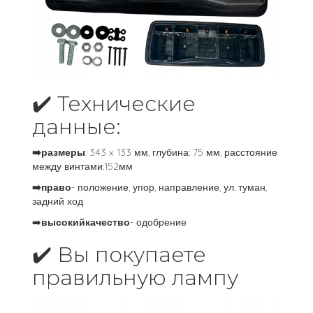
✔️ Технические
данные:
➡️размеры
: 343 x 133 мм, глубина: 75 мм, расстояние
между винтами:152мм
➡️право
- положение, упор, направление, ул. туман,
задний ход
➡️
высокийкачество
- одобрение
✔️ Вы покупаете
правильную лампу