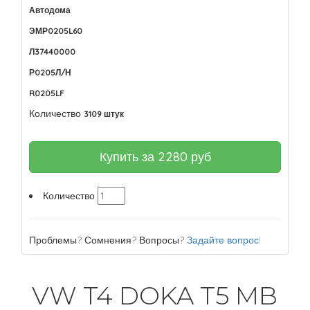
Автодома
ЭМР0205L60
Л37440000
Р0205Л/Н
R0205LF
Количество
3109 штук
Купить за
2280
руб
Количество
Проблемы? Сомнения? Вопросы?
Задайте вопрос!
VW T4 DOKA T5 MB