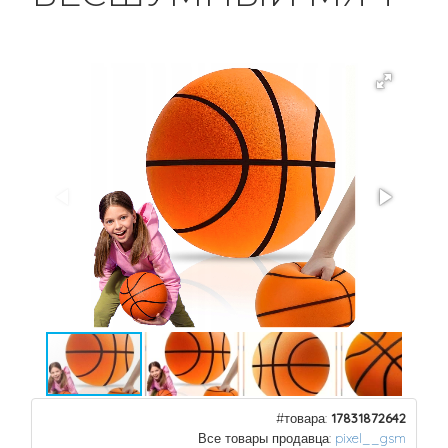
#товара:
17831872642
Все товары продавца:
pixel__gsm