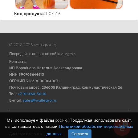
Код продукта:
007519
© 2012-2026 wallegro.org
Посредник с польского сайта allegro.pl
Контакты
ИП Воробьева Наталья Александровна
ИНН 390705644610
ОГРНИП 326390000040631
Почтовый адрес: 236005 Калининград, Коммунистическая 26
Тел:
+7 911 460-30-16
E-mail:
sales@wallegro.ru
Мы используем файлы cookie. Продолжая использовать сайт,
Договор оферты
0
вы соглашаетесь с нашей
Политикой обработки персональных
Политика обработки персональных данных
данных
.
Доставка и оплата
Согласен