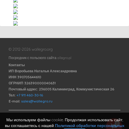
© 2012-2026 wallegro.org
Посредник с польского сайта allegro.pl
Контакты
ИП Воробьева Наталья Александровна
ИНН 390705644610
ОГРНИП 326390000040631
Почтовый адрес: 236005 Калининград, Коммунистическая 26
Тел:
+7 911 460-30-16
E-mail:
sales@wallegro.ru
Мы используем файлы cookie. Продолжая использовать сайт,
Договор оферты
0
вы соглашаетесь с нашей
Политикой обработки персональных
Политика обработки персональных данных