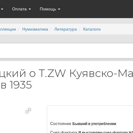
а
Оплата
Помощь
ллекции
Нумизматика
Литература
Каталоги
цкий о T.ZW Куявско-М
в 1935
Состояние
Бывший в употреблении
Счет-фактура
Я выставляю счет-фактуру Н