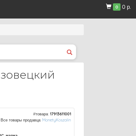
0 р.
0
азовецкий
#товара:
17913611001
Все товары продавца:
MonetyKoszalin
ДС, маржа