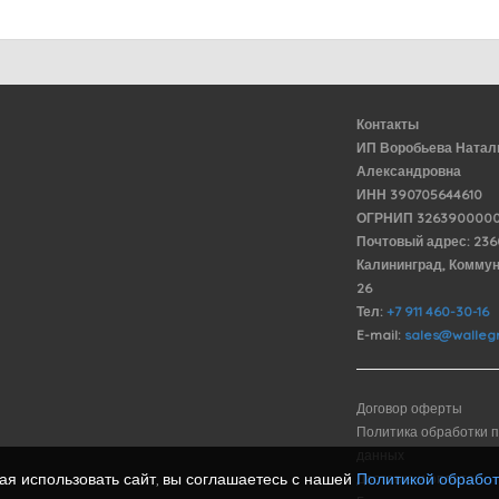
Контакты
ИП Воробьева Натал
Александровна
ИНН 390705644610
ОГРНИП 3263900000
Почтовый адрес: 23
Калининград, Комму
26
Тел:
+7 911 460-30-16
E-mail:
sales@wallegr
Договор оферты
Политика обработки 
данных
я использовать сайт, вы соглашаетесь с нашей
Политикой обрабо
Доставка и оплата