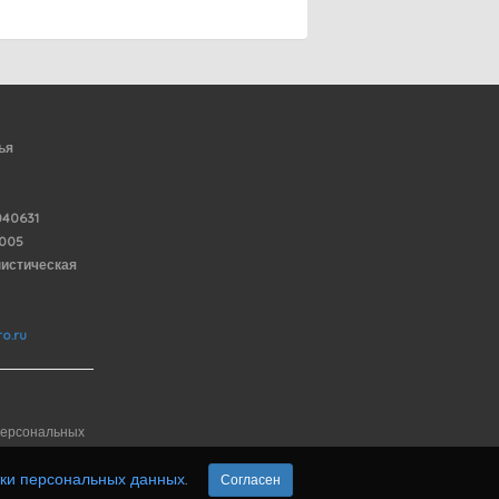
ья
40631
6005
нистическая
o.ru
персональных
тки персональных данных
.
Согласен