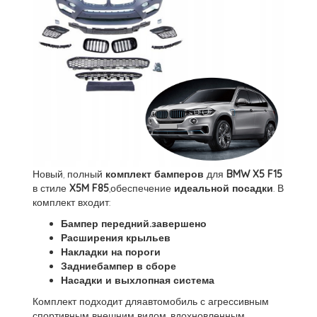
Новый, полный
комплект бамперов
для
BMW X5 F15
в стиле
X5M F85
,обеспечение
идеальной посадки
. В
комплект входит:
Бампер передний.завершено
Расширения крыльев
Накладки на пороги
Задниебампер в сборе
Насадки и выхлопная система
Комплект подходит дляавтомобиль с агрессивным
спортивным внешним видом, вдохновленным