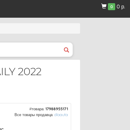
0 р.
0
ILY 2022
#товара:
17988955171
Все товары продавца:
dlaauta
ДС