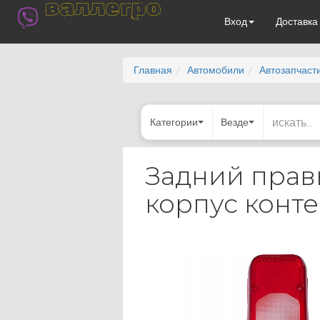
валлегро
Вход
Доставк
Главная
Автомобили
Автозапчаст
Категории
Везде
Задний правы
корпус конт