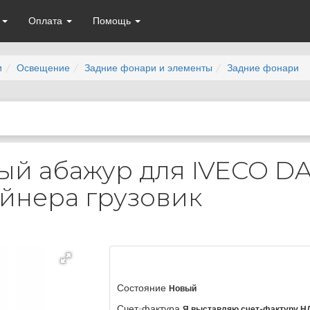
а
Оплата
Помощь
и
Освещение
Задние фонари и элементы
Задние фонари
й абажур для IVECO DA
ейнера грузовик
Состояние
Новый
Счет-фактура
Я выставляю счет-фактуру Н