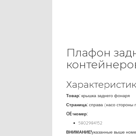
Плафон задн
контейнеров
Характеристик
Товар:
крышка заднего фонаря
Страница:
справа (насо стороны 
OE-номер:
5802984152
ВНИМАНИЕ!
указанные выше ном