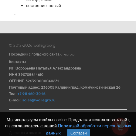
состояние: новый
-
© 2012-2026 wallegro.org
Посредник с польского сайта allegro.pl
Контакты
ИП Воробьева Наталья Александровна
ИНН 390705644610
ОГРНИП 326390000040631
Почтовый адрес: 236005 Калининград, Коммунистическая 26
Тел:
+7 911 460-30-16
E-mail:
sales@wallegro.ru
Мы используем файлы cookie. Продолжая использовать сайт,
Договор оферты
0
вы соглашаетесь с нашей
Политикой обработки персональных
Политика обработки персональных данных
данных
.
Доставка и оплата
Согласен