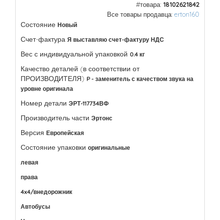
#товара:
18102621842
Все товары продавца:
erton160
Состояние
Новый
Счет-фактура
Я выставляю счет-фактуру НДС
Вес с индивидуальной упаковкой
0.4 кг
Качество деталей (в соответствии от
ПРОИЗВОДИТЕЛЯ)
P - заменитель с качеством звука на
уровне оригинала
Номер детали
ЭРТ-117734ВФ
Производитель части
Эртонс
Версия
Европейская
Состояние упаковки
оригинальные
левая
права
4x4/внедорожник
Автобусы