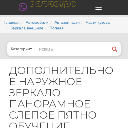
валлегро
Главная
Автомобили
Автозапчасти
Части кузова
Зеркала внешние
Полная
Категории
ДОПОЛНИТЕЛЬНО
Е НАРУЖНОЕ
ЗЕРКАЛО
ПАНОРАМНОЕ
СЛЕПОЕ ПЯТНО
ОБУЧЕНИЕ