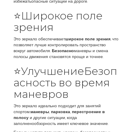
избежатьопасные ситуации на дороге.
⭐Широкое поле
зрения
Это зеркало обеспечивает
широкое поле зрения
, что
позволяет лучше контролировать пространство
вокруг автомобиля.
Безопасно
маневры и смена
полосы движения становятся проще и точнее.
⭐УлучшениеБезоп
асность во время
маневров
Это зеркало идеально подходит для занятий
спортом.
маневры
,
парковка
,
перестроение в
полосу
и другие ситуации, когда
заполненообзорность имеет ключевое значение.