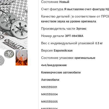
Состояние
Новый
Счет-фактура
Я выставляю счет-фактуру Н
Качество деталей (в соответствии от П
качеством звука на уровне оригинала
Производитель части
Эртонс
Номер детали
ЭРТ-8843МА
Вес с индивидуальной упаковкой
0.3 кг
Версия
Европейская
Состояние упаковки
оригинальные
4x4/внедорожник
Коммерческие автомобили
Автомобили
N90335001
N90335004
N90335005
N90335006