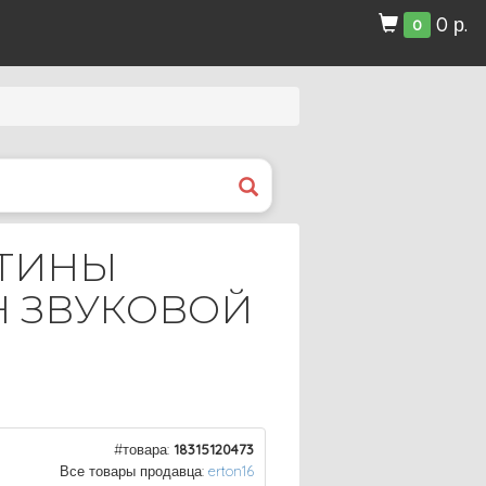
0 р.
0
СТИНЫ
 ЗВУКОВОЙ
#товара:
18315120473
Все товары продавца:
erton16