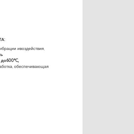
А:
вибрации ивоздействия,
ть
 до600°C,
аботка, обеспечивающая