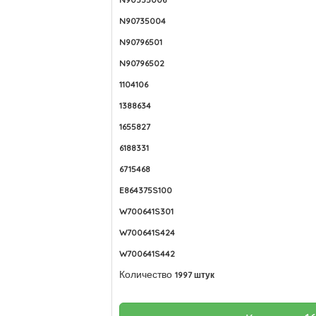
N90735004
N90796501
N90796502
1104106
1388634
1655827
6188331
6715468
E864375S100
W700641S301
W700641S424
W700641S442
Количество
1997 штук