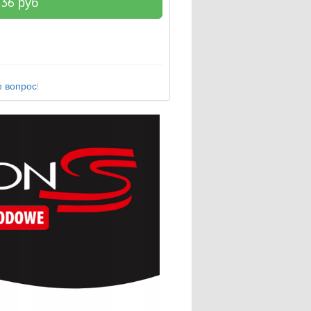
636
руб
 вопрос!