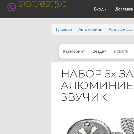
валлегро
Вход
Доставк
Главная
Автомобили
Автозапчаст
Категории
Везде
НАБОР 5x 
АЛЮМИНИЕВ
ЗВУЧИК