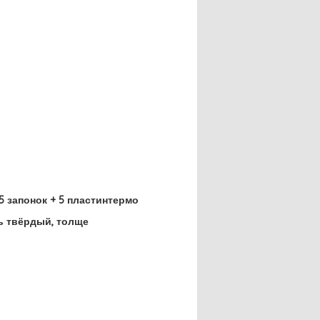
5 запонок + 5 пластинтермо
ь твёрдый, толще