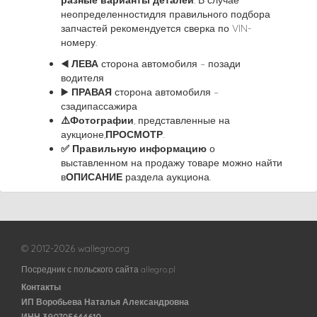
разные варианты деталей
. В случае
неопределенностидля правильного подбора
запчастей рекомендуется сверка по VIN-
номеру.
◀️
ЛЕВА
сторона автомобиля – позади
водителя
▶️
ПРАВАЯ
сторона автомобиля –
сзадипассажира
⚠️
Фотографии
, представленные на
аукционе,
ПРОСМОТР
.
✅ Правильную информацию
о
выставленном на продажу товаре можно найти
в
ОПИСАНИЕ
раздела аукциона.
© 2012-2026 wallegro.org
Посредник с польского сайта allegro.pl
Контакты
ИП Воробьева Наталья Александровна
ИНН 390705644610