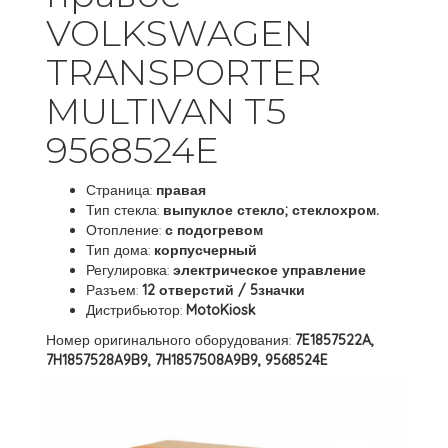
VOLKSWAGEN
TRANSPORTER
MULTIVAN T5
9568524E
Страница:
правая
Тип стекла:
выпуклое стекло; стеклохром.
Отопление:
с подогревом
Тип дома:
корпусчерный
Регулировка:
электрическое управление
Разъем:
12 отверстий / 5значки
Дистрибьютор:
MotoKiosk
Номер оригинального оборудования:
7E1857522A,
7H1857528A9B9, 7H1857508A9B9, 9568524E