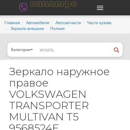
валлегро
Главная
Автомобили
Автозапчасти
Части кузова
Зеркала внешние
Полная
Категории
Зеркало наружное
правое
VOLKSWAGEN
TRANSPORTER
MULTIVAN T5
9568524E