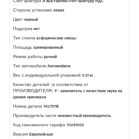
Счет-фактура
Я выставляю счет-фактуру НДС
Сторона установки
левая
Цвет
черный
Подогрев
нет
Тип стекла
асферические линзы
Площадь
хромированный
Режим работы
ручной
Тип автомобиля
Автомобили
Вес с индивидуальной упаковкой
0.01 кг
Качество деталей (в соответствии от
ПРОИЗВОДИТЕЛЯ)
P - заменитель с качеством звука на
уровне оригинала
Номер детали
9527511Е
Производитель части
неизвестный производитель
Код таможенного тарифа
70091000
Версия
Европейская