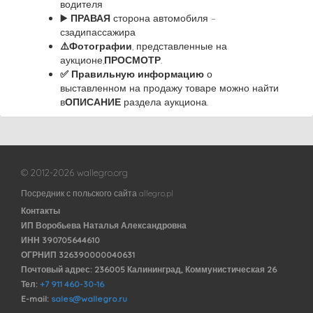
водителя
▶️
ПРАВАЯ
сторона автомобиля –
сзадипассажира
⚠️
Фотографии
, представленные на
аукционе,
ПРОСМОТР
.
✅ Правильную информацию
о
выставленном на продажу товаре можно найти
в
ОПИСАНИЕ
раздела аукциона.
© 2012-2026 wallegro.org
Посредник с польского сайта allegro.pl
Контакты
ИП Воробьева Наталья Александровна
ИНН 390705644610
ОГРНИП 326390000040631
Почтовый адрес: 236005 Калининград, Коммунистическая 26
Тел:
+7 911 460-30-16
E-mail:
sales@wallegro.ru