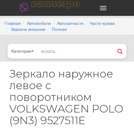
валлегро
Главная
Автомобили
Автозапчасти
Части кузова
Зеркала внешние
Полная
Категории
Зеркало наружное
левое с
поворотником
VOLKSWAGEN POLO
(9N3) 9527511E