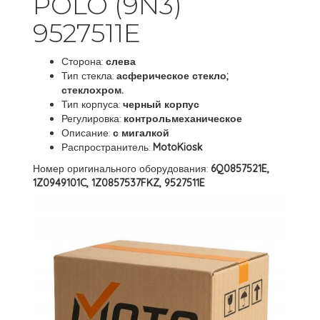
POLO (9N3)
9527511E
Сторона:
слева
Тип стекла:
асферическое стекло;
стеклохром.
Тип корпуса:
черный корпус
Регулировка:
контрольмеханическое
Описание:
с мигалкой
Распространитель:
MotoKiosk
Номер оригинального оборудования:
6Q0857521E,
1Z0949101C, 1Z0857537FKZ, 9527511E