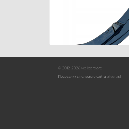
© 2012-2026 wallegro.org
Посредник с польского сайта allegro.pl