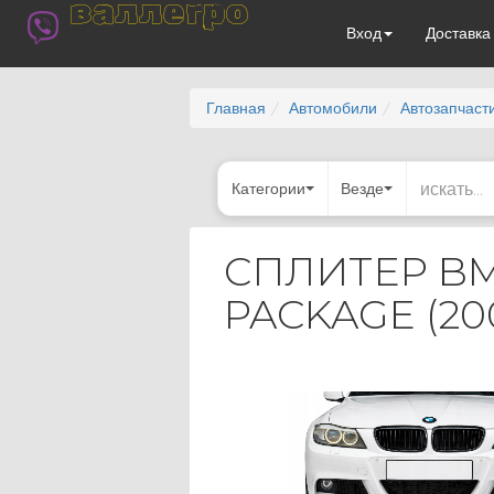
валлегро
Вход
Доставк
Главная
Автомобили
Автозапчаст
Категории
Везде
СПЛИТЕР BM
PACKAGE (20