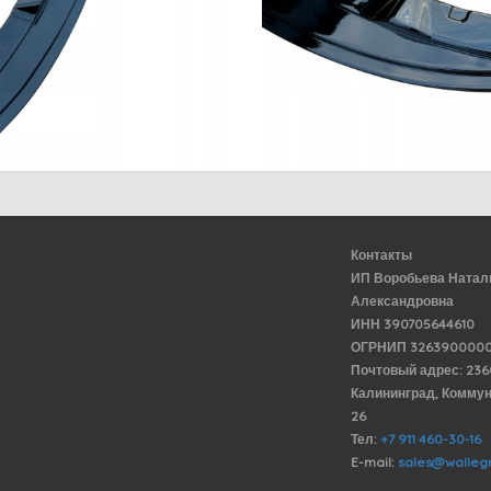
Контакты
ИП Воробьева Натал
Александровна
ИНН 390705644610
ОГРНИП 3263900000
Почтовый адрес: 23
Калининград, Комму
26
Тел:
+7 911 460-30-16
E-mail:
sales@wallegr