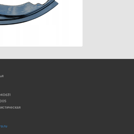
ья
40631
6005
нистическая
o.ru