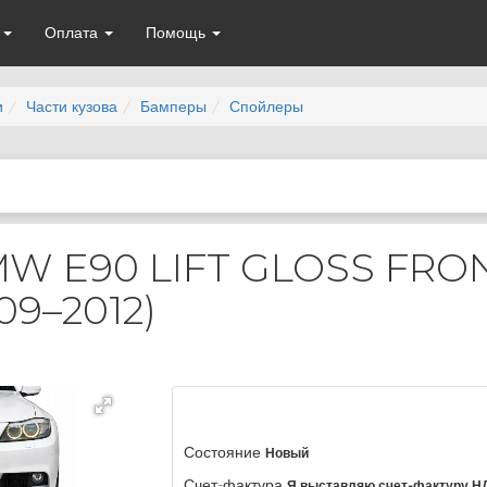
а
Оплата
Помощь
и
Части кузова
Бамперы
Спойлеры
W E90 LIFT GLOSS FRO
09–2012)
Состояние
Новый
Счет-фактура
Я выставляю счет-фактуру Н