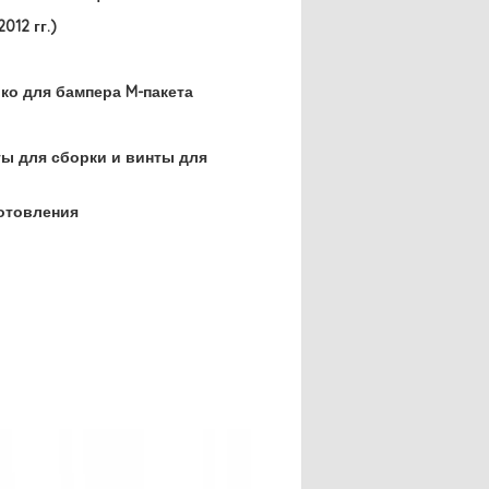
012 гг.)
ко для бампера M-пакета
ты для сборки и винты для
отовления