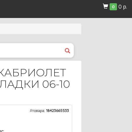
0 р.
0
-КАБРИОЛЕТ
АДКИ 06-10
#товара:
18423665533
ДС