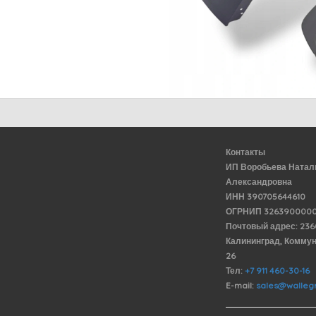
Контакты
ИП Воробьева Натал
Александровна
ИНН 390705644610
ОГРНИП 3263900000
Почтовый адрес: 23
Калининград, Комму
26
Тел:
+7 911 460-30-16
E-mail:
sales@wallegr