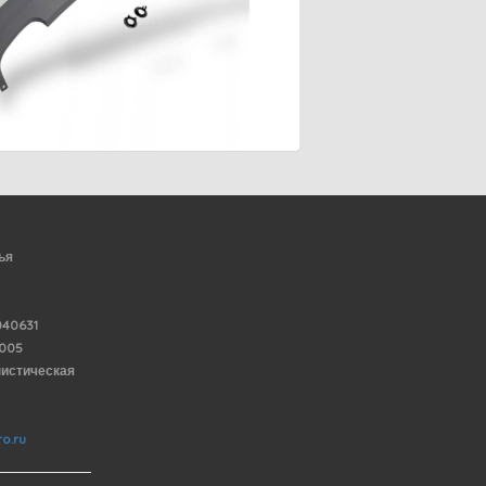
ья
40631
6005
нистическая
o.ru