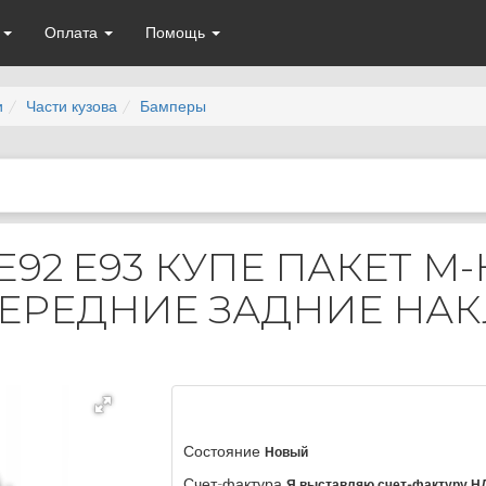
а
Оплата
Помощь
и
Части кузова
Бамперы
E92 E93 КУПЕ ПАКЕТ М
РЕДНИЕ ЗАДНИЕ НАКЛ
Состояние
Новый
Счет-фактура
Я выставляю счет-фактуру Н