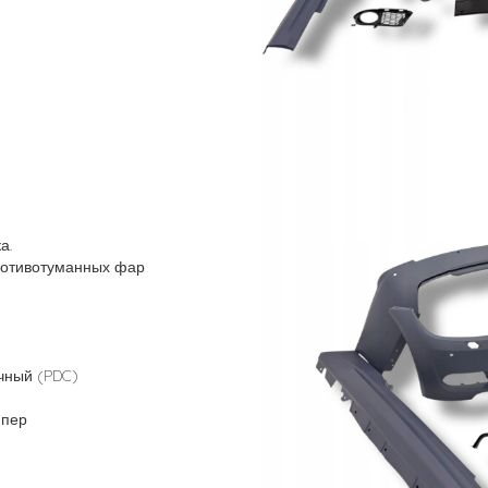
а.
ротивотуманных фар
чный (PDC)
мпер