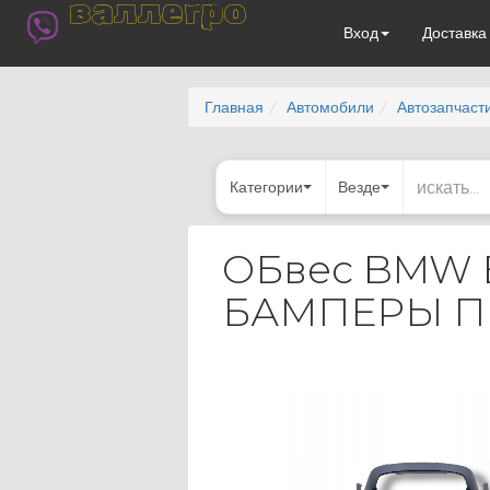
валлегро
Вход
Доставк
Главная
Автомобили
Автозапчаст
Категории
Везде
ОБвес BMW 
БАМПЕРЫ ПЕ