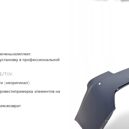
лючены.комплект.
установку в профессиональной
E/TÜV.
и (неоригинал).
провестипримерка элементов на
м.возврат.