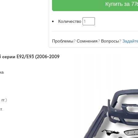
Купить за
77
Количество
Проблемы? Сомнения? Вопросы?
Задайте
 серии E92/E93 (2006–2009
на
гг.)
г.