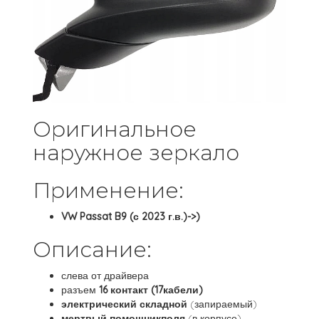
Оригинальное
наружное зеркало
Применение:
VW Passat B9 (с 2023 г.в.)->)
Описание:
слева от драйвера
разъем
16
контакт (17кабели)
электрический
складной
(запираемый)
мертвый помощникполя
(в корпусе)