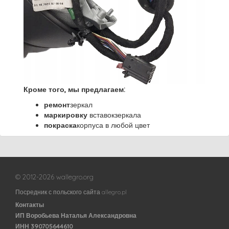
Кроме того, мы предлагаем:
ремонт
зеркал
маркировку
вставокзеркала
покраска
корпуса в любой цвет
© 2012-2026 wallegro.org
Посредник с польского сайта allegro.pl
Контакты
ИП Воробьева Наталья Александровна
ИНН 390705644610