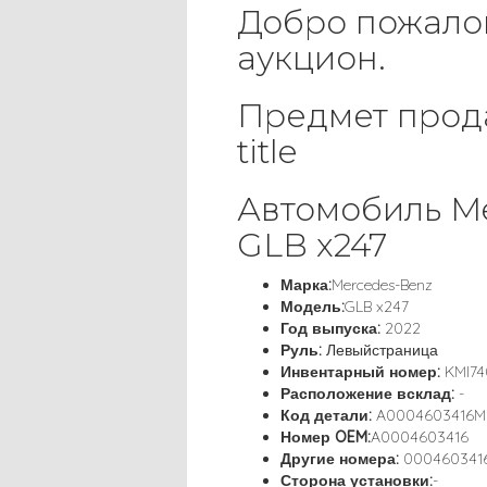
Добро пожало
аукцион.
Предмет прода
title
Автомобиль M
GLB x247
Марка:
Mercedes-Benz
Модель:
GLB x247
Год выпуска:
2022
Руль:
Левыйстраница
Инвентарный номер:
KMI74
Расположение всклад:
-
Код детали:
A0004603416M
Номер OEM:
A0004603416
Другие номера:
000460341
Сторона установки:
-