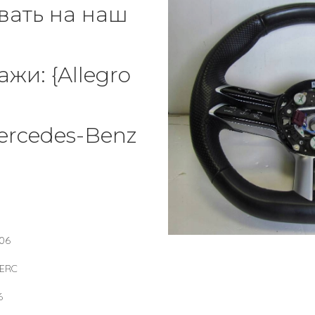
вать на наш
жи: {Allegro
ercedes-Benz
06
ERC
6