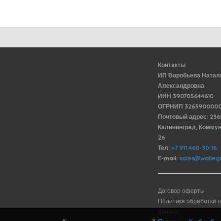
Контакты
ИП Воробьева Натал
Александровна
ИНН 390705644610
ОГРНИП 3263900000
Почтовый адрес: 23
Калининград, Комму
26
Тел:
+7 911 460-30-16
E-mail:
sales@wallegr
Договор оферты
Политика обработки 
данных