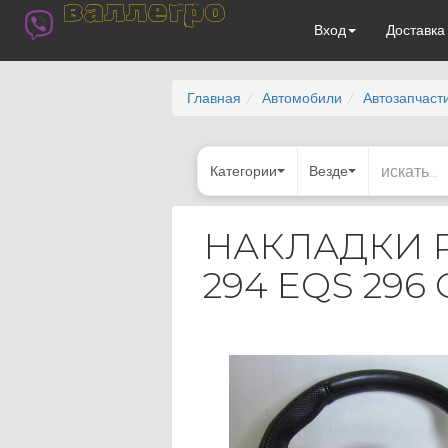
валлегро
Вход
Доставк
Главная
Автомобили
Автозапчаст
Категории
Везде
НАКЛАДКИ Р
294 EQS 296 