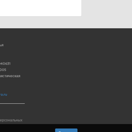
ья
40631
6005
нистическая
o.ru
персональных