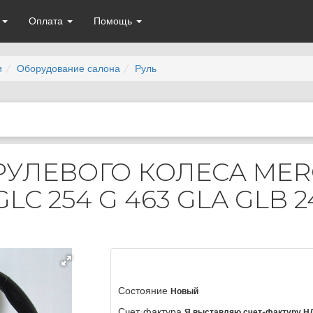
а
Оплата
Помощь
и
Оборудование салона
Руль
УЛЕВОГО КОЛЕСА MER
GLC 254 G 463 GLA GLB 
Состояние
Новый
Счет-фактура
Я выставляю счет-фактуру Н