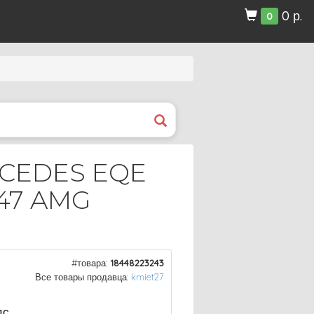
0 р.
0
CEDES EQE
247 AMG
#товара:
18448223243
Все товары продавца:
kmiet27
ДС