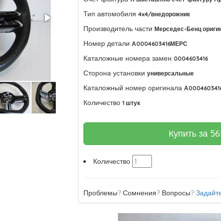
Тип автомобиля
4x4/внедорожник
Производитель части
Мерседес-Бенц ориги
Номер детали
А0004603416МЕРС
Каталожные номера замен
0004603416
Сторона установки
универсальные
Каталожный номер оригинала
А000460341
Количество
1 штук
Купить за
56
Количество
Проблемы? Сомнения? Вопросы?
Задайте