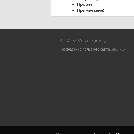
Пробег:
-
Примечания:
© 2012-2026 wallegro.org
Посредник с польского сайта allegro.pl