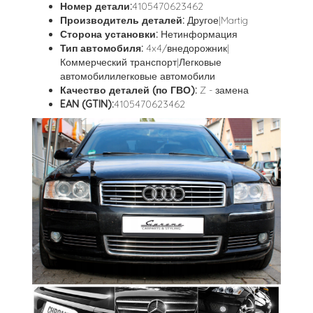
Номер детали:
4105470623462
Производитель деталей:
Другое|Martig
Сторона установки:
Нетинформация
Тип автомобиля:
4x4/внедорожник|
Коммерческий транспорт|Легковые
автомобилилегковые автомобили
Качество деталей (по ГВО):
Z - замена
EAN (GTIN):
4105470623462