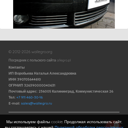
© 2012-2026 wallegro.org
Посредник с польского сайта allegro.pl
Контакты
ИП Воробьева Наталья Александровна
ИНН 390705644610
ОГРНИП 326390000040631
Почтовый адрес: 236005 Калининград, Коммунистическая 26
Тел:
+7 911 460-30-16
E-mail:
sales@wallegro.ru
Мы используем файлы cookie. Продолжая использовать сайт,
Договор оферты
0
вы соглашаетесь с нашей
Политикой обработки персональных