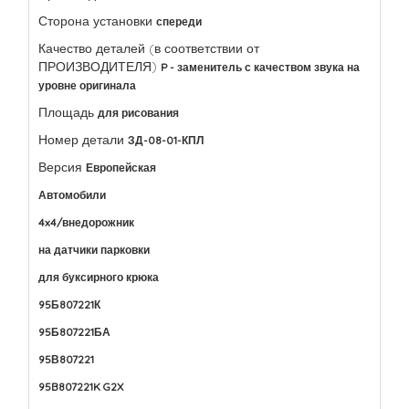
Сторона установки
спереди
Качество деталей (в соответствии от
ПРОИЗВОДИТЕЛЯ)
P - заменитель с качеством звука на
уровне оригинала
Площадь
для рисования
Номер детали
ЗД-08-01-КПЛ
Версия
Европейская
Автомобили
4x4/внедорожник
на датчики парковки
для буксирного крюка
95Б807221К
95Б807221БА
95В807221
95B807221K G2X