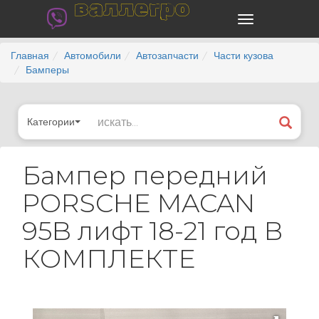
валлегро
Главная
Автомобили
Автозапчасти
Части кузова
Бамперы
Категории
Бампер передний
PORSCHE MACAN
95B лифт 18-21 год В
КОМПЛЕКТЕ