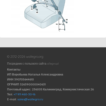
© 2012-2026 wallegro.org
Посредник с польского сайта allegro.pl
Контакты
ИП Воробьева Наталья Александровна
ИНН 390705644610
ОГРНИП 326390000040631
Почтовый адрес: 236005 Калининград, Коммунистическая 26
Тел:
+7 911 460-30-16
E-mail:
sales@wallegro.ru