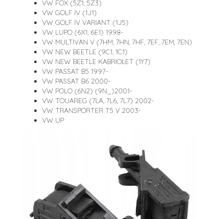
VW FOX (5Z1, 5Z3)
VW GOLF IV (1J1)
VW GOLF IV VARIANT (1J5)
VW LUPO (6X1, 6E1) 1998-
VW MULTIVAN V (7HM, 7HN, 7HF, 7EF, 7EM, 7EN)
VW NEW BEETLE (9C1, 1C1)
VW NEW BEETLE KABRIOLET (1Y7)
VW PASSAT B5 1997-
VW PASSAT B6 2000-
VW POLO (6N2) (9N_)2001-
VW TOUAREG (7LA, 7L6, 7L7) 2002-
VW TRANSPORTER T5 V 2003-
VW UP