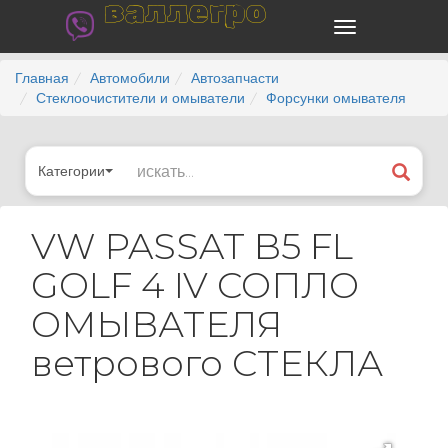
валлегро
Главная
Автомобили
Автозапчасти
Стеклоочистители и омыватели
Форсунки омывателя
Категории
VW PASSAT B5 FL
GOLF 4 IV СОПЛО
ОМЫВАТЕЛЯ
ветрового СТЕКЛА