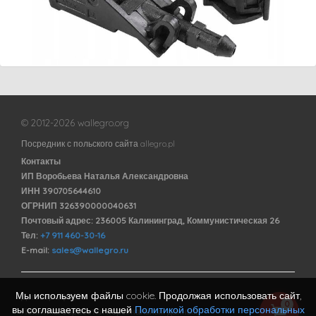
© 2012-2026 wallegro.org
Посредник с польского сайта allegro.pl
Контакты
ИП Воробьева Наталья Александровна
ИНН 390705644610
ОГРНИП 326390000040631
Почтовый адрес: 236005 Калининград, Коммунистическая 26
Тел:
+7 911 460-30-16
E-mail:
sales@wallegro.ru
Мы используем файлы cookie. Продолжая использовать сайт,
Договор оферты
0
вы соглашаетесь с нашей
Политикой обработки персональных
Политика обработки персональных данных