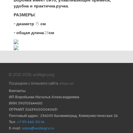
Воронка имеет сито, улавливающее примеси,
удобна и практична.ручка.
РАЗМЕРЫ:
- диаметр
15
см
- общая длина
28
см
© 2012-2026 wallegro.org
Посредник с польского сайта allegro.pl
Контакты
ИП Воробьева Наталья Александровна
ИНН 390705644610
ОГРНИП 326390000040631
Почтовый адрес: 236005 Калининград, Коммунистическая 26
Тел:
+7 911 460-30-16
E-mail:
sales@wallegro.ru