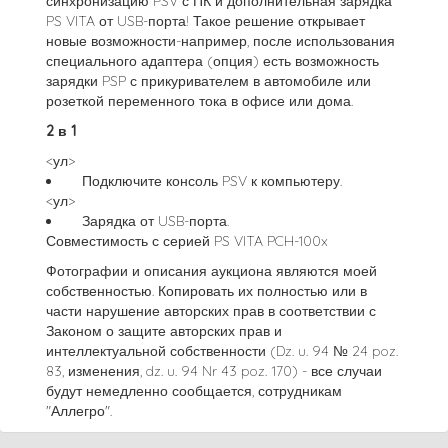
синхронизацию PSV с ПК и дополнительная зарядка
PS VITA от USB-порта! Такое решение открывает
новые возможности-например, после использования
специального адаптера (опция) есть возможность
зарядки PSP с прикуривателем в автомобиле или
розеткой переменного тока в офисе или дома.
2 в 1
<ул>
Подключите консоль PSV к компьютеру.
<ул>
Зарядка от USB-порта.
Совместимость с серией PS VITA PCH-100x
Фотографии и описания аукциона являются моей
собственностью. Копировать их полностью или в
части нарушение авторских прав в соответствии с
Законом о защите авторских прав и
интеллектуальной собственности (Dz. u. 94 № 24 poz.
83, изменения, dz. u. 94 Nr 43 poz. 170) - все случаи
будут немедленно сообщается, сотрудникам
"Аллегро".