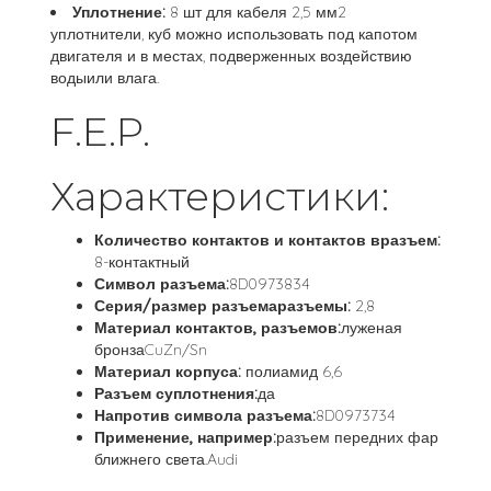
Уплотнение:
8 шт для кабеля 2,5 мм2
уплотнители, куб можно использовать под капотом
двигателя и в местах, подверженных воздействию
водыили влага.
F.E.P.
Характеристики:
Количество контактов и контактов вразъем:
8-контактный
Символ разъема:
8D0973834
Серия/размер разъемаразъемы:
2,8
Материал контактов, разъемов:
луженая
бронзаCuZn/Sn
Материал корпуса:
полиамид 6,6
Разъем суплотнения:
да
Напротив символа разъема:
8D0973734
Применение, например:
разъем передних фар
ближнего света.Audi