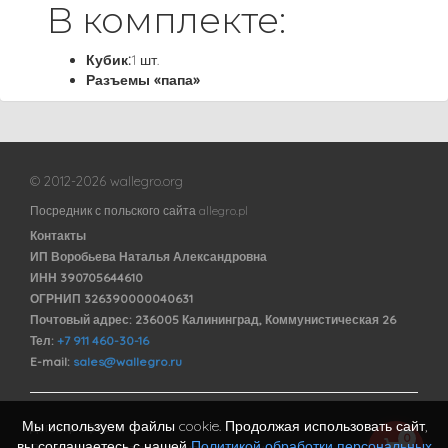
В комплекте:
Кубик:
1 шт.
Разъемы «папа»
© 2012-2026 wallegro.org
Посредник с польского сайта allegro.pl
Контакты
ИП Воробьева Наталья Александровна
ИНН 390705644610
ОГРНИП 326390000040631
Почтовый адрес: 236005 Калининград, Коммунистическая 26
Тел:
+7 911 460-30-16
E-mail:
sales@wallegro.ru
Мы используем файлы cookie. Продолжая использовать сайт,
Договор оферты
0
вы соглашаетесь с нашей
Политикой обработки персональных