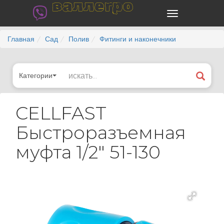
валлегро
Главная
Сад
Полив
Фитинги и наконечники
Категории
CELLFAST
Быстроразъемная
муфта 1/2" 51-130