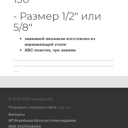
- Размер 1/2" или
5/8"
зажимной механизм изготовлен из
нержавеющей стали
АБС-пластик, три зажима
_______________________________________
_______________________________________
__
© 2012-2026 wallegro.org
Посредник с польского сайта allegro.pl
Контакты
ИП Воробьева Наталья Александровна
ИНН 390705644610