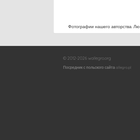
Фотографии нашего авторства. Лю
© 2012-2026 wallegro.org
Посредник с польского сайта allegro.pl