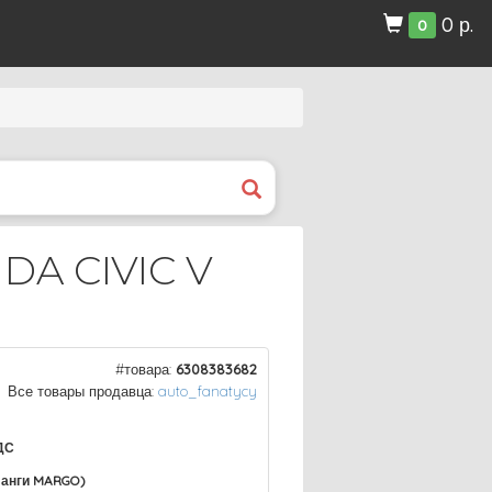
0 р.
0
A CIVIC V
#товара:
6308383682
Все товары продавца:
auto_fanatycy
ДС
ланги MARGO)