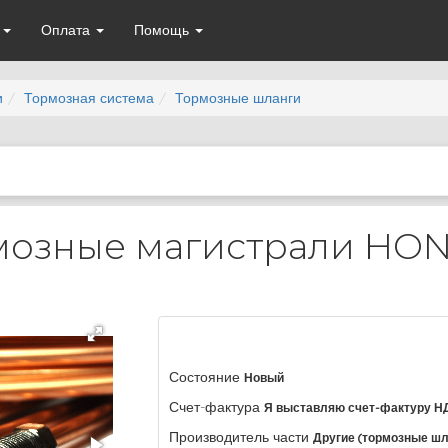
а
Оплата
Помощь
и
Тормозная система
Тормозные шланги
озные магистрали HOND
Состояние
Новый
Счет-фактура
Я выставляю счет-фактуру Н
Производитель части
Другие (тормозные ш