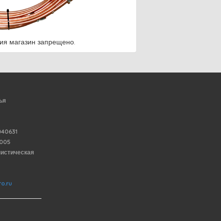
ия магазин запрещено.
ья
40631
6005
нистическая
o.ru