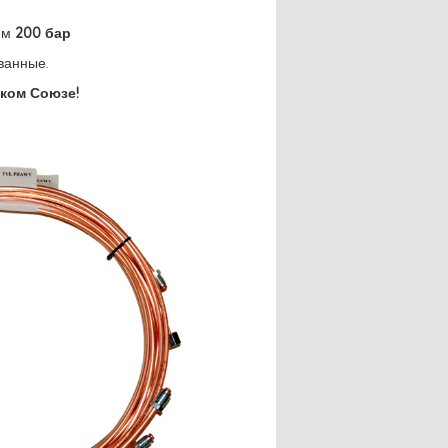
ием
200 бар
ванные.
ком Союзе!