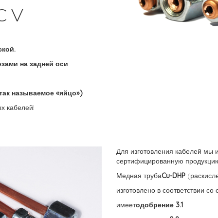
C V
ской.
зами на задней оси
(так называемое «яйцо»)
х кабелей!
Для изготовления кабелей мы 
сертифицированную продукцию
Медная труба
Cu-DHP
(раскисл
изготовлено в соответствии со
имеет
одобрение 3.1