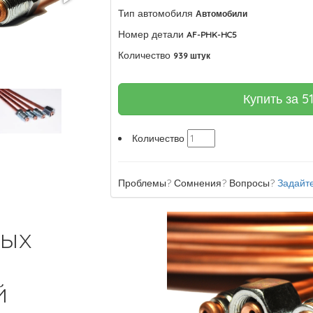
Тип автомобиля
Автомобили
Номер детали
AF-PHK-HC5
Количество
939 штук
Купить за
5
Количество
Проблемы? Сомнения? Вопросы?
Задайте
ых
й