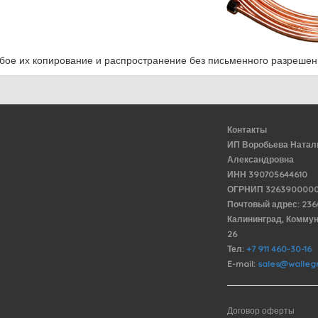
бое их копирование и распространение без письменного разрешен
Контакты
ИП Воробьева Натал
Александровна
ИНН 390705644610
ОГРНИП 3263900000
Почтовый адрес: 23
Калининград, Комму
26
Тел:
+7 911 460-30-16
E-mail:
sales@wallegr
Договор оферты