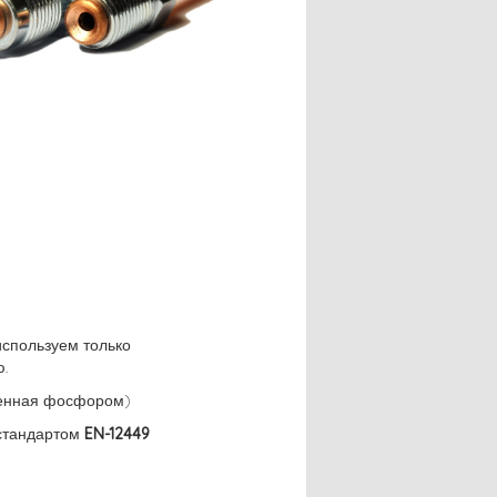
используем только
.
енная фосфором)
 стандартом
EN-12449