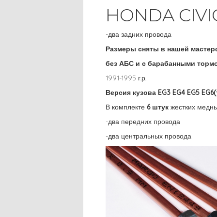
HONDA CIVI
-два задних провода
Размеры сняты в нашей мастер
без АБС и с барабанными тормо
1991-1995 г.р.
Версия кузова EG3 EG4 EG5 EG6
В комплекте
6 штук
жестких медны
-два передних провода
-два центральных провода