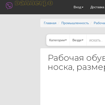
валлегро
Вход
Доставк
Главная
Промышленность
Рабоча
Категории
Везде
Рабочая обув
носка, разме