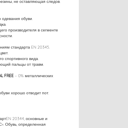
резины, не оставляющая следов.
 одевания обуви.
дка.
щего производителя в сегменте
сности.
аниям стандарта EN 20345.
вет.
о спортивного вида.
ющий пальцы от травм.
L FREE
– 0% металлических
обуви хорошо отводит пот.
артEN 20344, основные и
С». Обувь, определенная