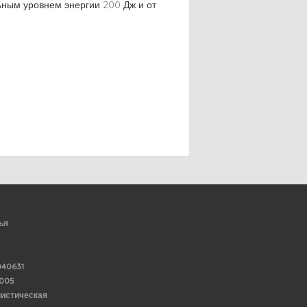
ным уровнем энергии 200 Дж и от
ья
40631
6005
нистическая