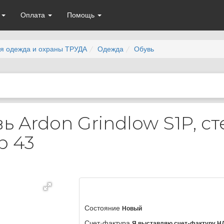
а
Оплата
Помощь
я одежда и охраны ТРУДА
Одежда
Обувь
ь Ardon Grindlow S1P, ст
р 43
Состояние
Новый
Счет-фактура
Я выставляю счет-фактуру Н