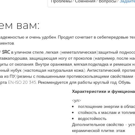
Проблемы? Сомнения? Вопросы?
Задайте
ем вам:
адежностью и очень удобен. Продукт сочетает в себепередовые тех
иентов.
P
SRC
в уличном стиле, легкая (неметаллическая)защитный подносо
тавкаподошва, защищающая ногу от проколов (например, после нас
щиты от окопания. Внутри оранжевая, мягкая.подкладка и ремешок 
енный нубук (настоящая натуральная кожа). Антистатический, проти
ва из ПУ/резины с повышенными противоскользящими свойствами –
рта EN-ISO 20 345. Рекомендуется для работы круглый год. Обувь
Характеристики и функциона
<ул>
поглощение энергии в облас
стойкость к маслам и топлив
водостойкость
Дополнительное свойство – уст
керамической плитке. этаж