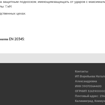
на защитным подноском, имеющимзащищать от ударов с максималь
лы 15кН.
одственных цехах.
ниям EN 20345:
Контакты
ИП Воробьева Натал
Александровна
ИНН 390705644610
ОГРНИП 3263900000
Почтовый адрес: 23
Калининград, Комму