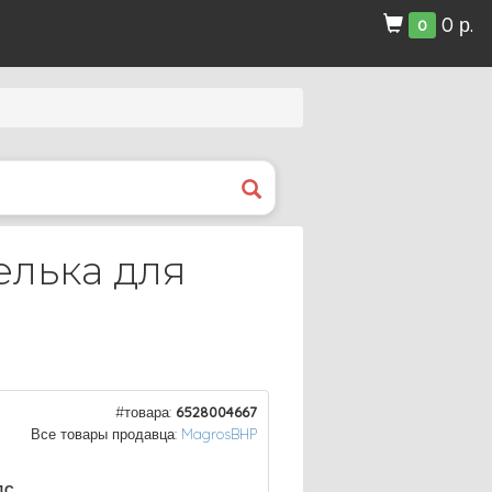
0 р.
0
елька для
#товара:
6528004667
Все товары продавца:
MagrosBHP
ДС