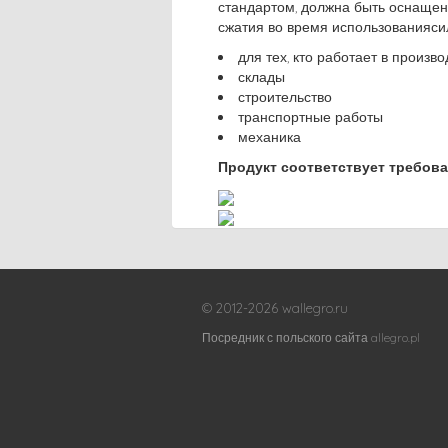
стандартом, должна быть оснаще
сжатия во время использованияси
для тех, кто работает в произв
склады
строительство
транспортные работы
механика
Продукт соответствует требова
© 2012-2026 wallegro.ru
Посредник с польского сайта allegro.pl