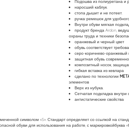
Подошва из полиуретана и 
наросший каблук.
стопа дышит и не потеет.
ручка-ремешок для удобного
Внутри обуви мягкая подкла
продукт бренда Ardon, веду
охраны труда и техники безопа
оранжевый и черный цвет
обувь соответствует требов
серо-коричнево-оранжевый ц
защитная обувь современног
композитный носок, защища
гибкая вставка из кевлара
сделано по технологии
META
элементов
Верх из нубука.
Сетчатая подкладка внутри 
антистатические свойства
меченной символом «S». Стандарт определяет со ссылкой на станд
пасной обуви для использования на работе, с маркировкойбуква «