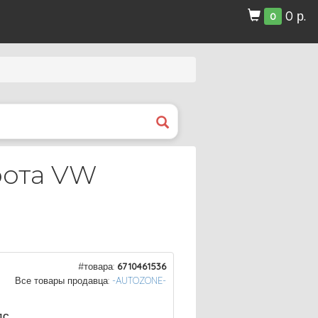
0 р.
0
рота VW
#товара:
6710461536
Все товары продавца:
-AUTOZONE-
ДС