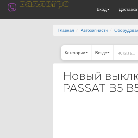
валлегро
Вход
Доставк
Главная
Автозапчасти
Оборудова
Категории
Везде
Новый выклю
PASSAT B5 B