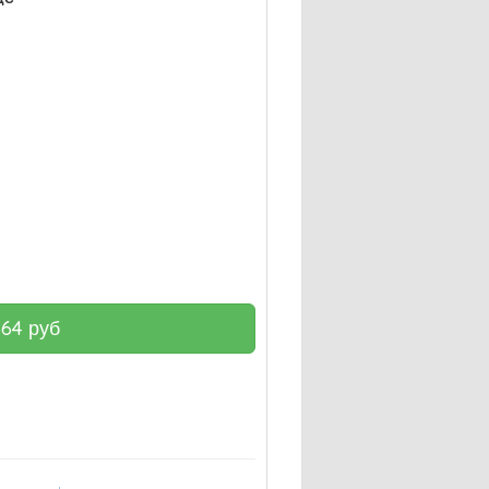
664
руб