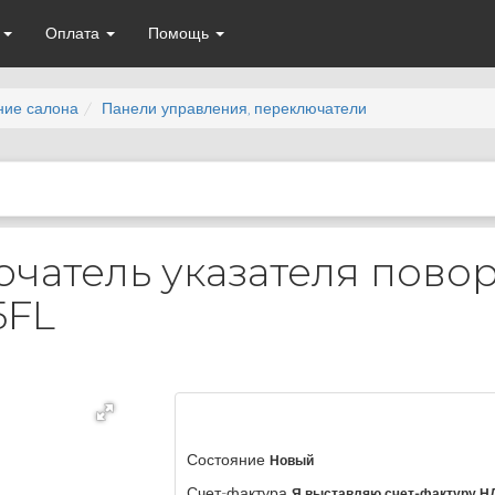
а
Оплата
Помощь
ние салона
Панели управления, переключатели
чатель указателя пово
5FL
Состояние
Новый
Счет-фактура
Я выставляю счет-фактуру Н