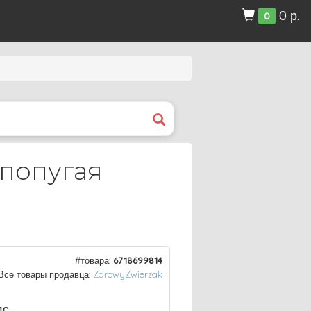
0 р.
0
 попугая
#товара:
6718699814
Все товары продавца:
ZdrowyZwierzak
ДС