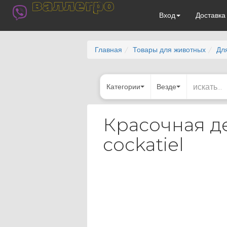
валлегро
Вход
Доставк
Главная
Товары для животных
Для
Категории
Везде
Красочная д
cockatiel