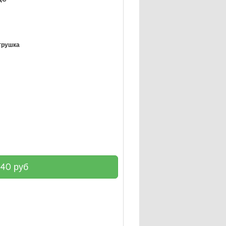
грушка
140
руб