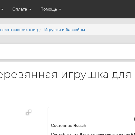
а
Оплата
Помощь
 экзотических птиц
Игрушки и бассейны
еревянная игрушка для
Состояние
Новый
Счет-фактура
Я выставляю счет-фактуру Н