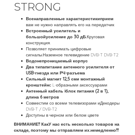
STRONG
Всенаправленные характеристикиприем
вам не нужно направлять его на передатчик
Встроенный усилитель и
большойусиление до 30 дБ.
Круговая
конструкция.
Позволяет принимать цифровые
сигналы.Наземное телевидение DVB-T DVB-T2
Водонепроницаемый корпус
Два типапитание антенного усилителя от
USB-гнезда или РЧ-разъема
Сильный магнит 12,5 сми монтажный
кронштейн
с L-образными аксессуарами
Антенный кабель iблок питания (2 в 1),
длина 6 метров
Совместим со всеми телевизорами иДекодеры
DVB-T / DVB-T2
Доступны в черном или белом цвете
ВНИМАНИЕ!! КакУ нас есть несколько товаров на
складе, поэтому мы отправляем их.немедленно!!!