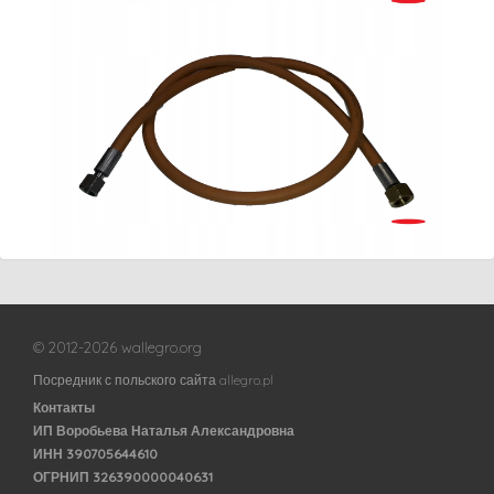
© 2012-2026 wallegro.org
Посредник с польского сайта allegro.pl
Контакты
ИП Воробьева Наталья Александровна
ИНН 390705644610
ОГРНИП 326390000040631