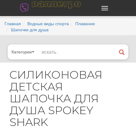
валлегро
Главная
Водные виды спорта
Плавание
Шапочки для душа
Категории
СИЛИКОНОВАЯ
ДЕТСКАЯ
ШАПОЧКА ДЛЯ
ДУША SPOKEY
SHARK