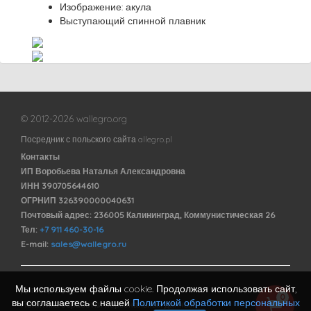
Изображение: акула
Выступающий спинной плавник
© 2012-2026 wallegro.org
Посредник с польского сайта allegro.pl
Контакты
ИП Воробьева Наталья Александровна
ИНН 390705644610
ОГРНИП 326390000040631
Почтовый адрес: 236005 Калининград, Коммунистическая 26
Тел:
+7 911 460-30-16
E-mail:
sales@wallegro.ru
Мы используем файлы cookie. Продолжая использовать сайт,
Договор оферты
0
вы соглашаетесь с нашей
Политикой обработки персональных
Политика обработки персональных данных