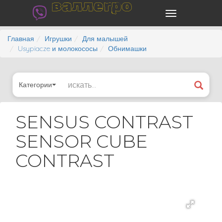
валлегро
Главная
Игрушки
Для малышей
Usypiacze и молокососы
Обнимашки
Категории
SENSUS CONTRAST
SENSOR CUBE
CONTRAST