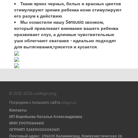
Ткани ярких черных, белых и красных цветов
стимулируют зрение ребенка иони стимулируют
его разум к действию.
Мы оснастили нашу Sensusia звонком,
который привлекает внимание вашего ребенка
иразвивает слух, а длинные чувствительные
уши облегчают хватание - идеально подходят
для вытягивания,трясется и кусается.
© 2012-2026 wallegro.org
Посредник с польского сайта allegro.pl
Контакты
ИП Воробьева Наталья Александровна
ИНН 390705644610
ОГРНИП 326390000040631
Почтовый адрес: 236005 Калининград, Коммунистическая 26