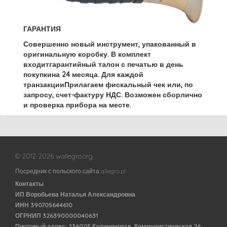
ГАРАНТИЯ
Совершенно новый инструмент, упакованный в
оригинальную коробку.
В комплект
входитгарантийный талон с печатью в день
покупки
на 24 месяца
.
Для каждой
транзакцииПрилагаем фискальный чек или, по
запросу, счет-фактуру НДС.
Возможен сборлично
и проверка прибора на месте.
© 2012-2026 wallegro.org
Посредник с польского сайта allegro.pl
Контакты
ИП Воробьева Наталья Александровна
ИНН 390705644610
ОГРНИП 326390000040631
Почтовый адрес: 236005 Калининград, Коммунистическая 26