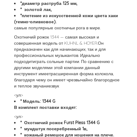
*диаметр раструба 125 мм,
* золотой лак,
*плетение из искусственной кожи цвета хаки
(темно-оливковое).
самые популярные охотничьи рога в мире.
Охотничий рожок 1344 — самая высокая и
совершенная модель от KUHNL & HOYER.Он
предназначен как для начинающих, так и для
профессиональных музыкантов. Идеально
подходитиграть сольные партии. По сравнению с
другими моделями этой компании данный
инструмент имеетрасширенная форма колокола,
благодаря чему он имеет чрезвычайно благородное
и теплое звучаниезвук
<ул>
* Модель: 1344 G
В комплект поставки входят:
<ул>
* Охотничий рожок Furst Pless 1344 G
* мундштук посеребренный 1в,
* кожаный ремешок для ношения на плече.