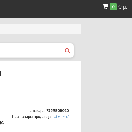
0 р.
0
м
#товара:
7359808020
Все товары продавца:
robert-a2
ДС