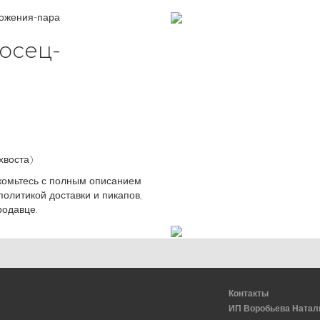
ложения-пара
осец-
хвоста)
комьтесь с полным описанием
политикой доставки и пикапов,
родавце.
Контакты
ИП Воробьева Натал