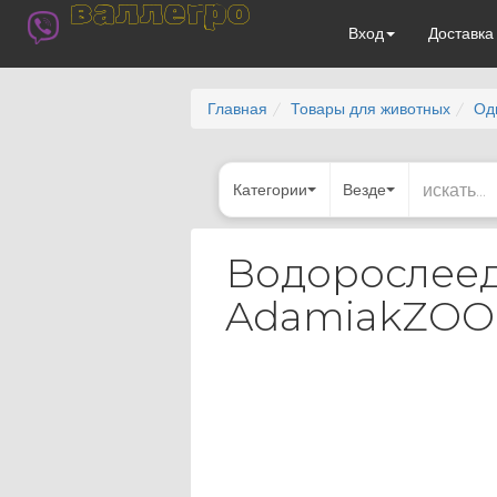
валлегро
Вход
Доставк
Главная
Товары для животных
Од
Категории
Везде
Водорослеед
AdamiakZOO