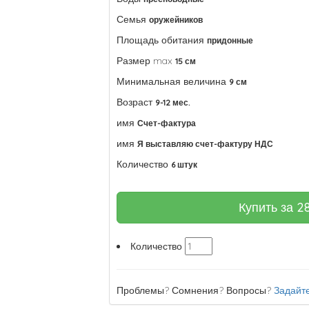
Семья
оружейников
Площадь обитания
придонные
Размер max
15 см
Минимальная величина
9 см
Возраст
9-12 мес.
имя
Счет-фактура
имя
Я выставляю счет-фактуру НДС
Количество
6 штук
Купить за
2
Количество
Проблемы? Сомнения? Вопросы?
Задайте