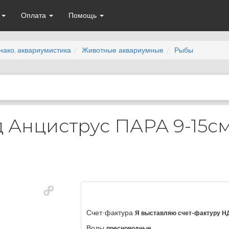
а
Оплата
Помощь
нако, аквариумистика
Животные аквариумные
Рыбы
 Анциструс ПАРА 9-15с
Счет-фактура
Я выставляю счет-фактуру Н
Воды
пресноводные