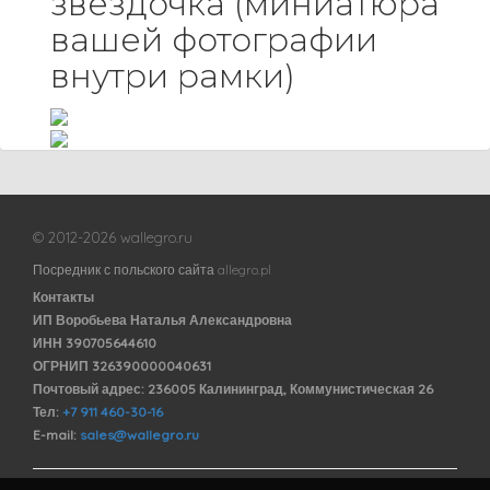
звездочка (миниатюра
вашей фотографии
внутри рамки)
© 2012-2026 wallegro.ru
Посредник с польского сайта allegro.pl
Контакты
ИП Воробьева Наталья Александровна
ИНН 390705644610
ОГРНИП 326390000040631
Почтовый адрес: 236005 Калининград, Коммунистическая 26
Тел:
+7 911 460-30-16
E-mail:
sales@wallegro.ru