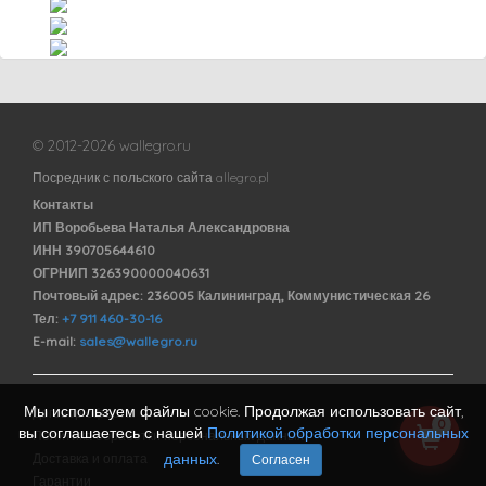
© 2012-2026 wallegro.ru
Посредник с польского сайта allegro.pl
Контакты
ИП Воробьева Наталья Александровна
ИНН 390705644610
ОГРНИП 326390000040631
Почтовый адрес: 236005 Калининград, Коммунистическая 26
Тел:
+7 911 460-30-16
E-mail:
sales@wallegro.ru
Мы используем файлы cookie. Продолжая использовать сайт,
Договор оферты
0
вы соглашаетесь с нашей
Политикой обработки персональных
Политика обработки персональных данных
данных
.
Доставка и оплата
Согласен
Гарантии