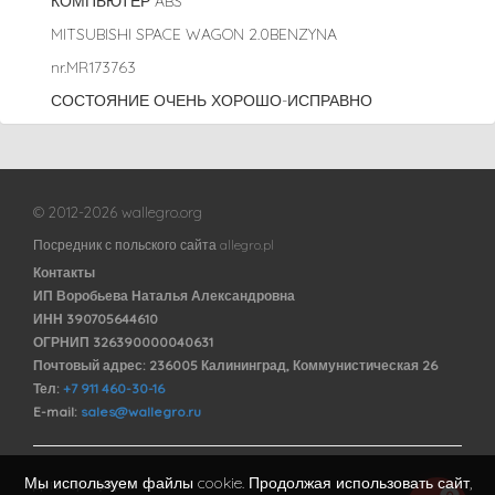
КОМПЬЮТЕР ABS
MITSUBISHI SPACE WAGON 2.0BENZYNA
nr.MR173763
СОСТОЯНИЕ ОЧЕНЬ ХОРОШО-ИСПРАВНО
© 2012-2026 wallegro.org
Посредник с польского сайта allegro.pl
Контакты
ИП Воробьева Наталья Александровна
ИНН 390705644610
ОГРНИП 326390000040631
Почтовый адрес: 236005 Калининград, Коммунистическая 26
Тел:
+7 911 460-30-16
E-mail:
sales@wallegro.ru
Мы используем файлы cookie. Продолжая использовать сайт,
Договор оферты