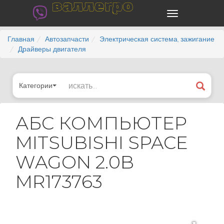
валлегро
Главная
Автозапчасти
Электрическая система, зажигание
Драйверы двигателя
Категории
АБС КОМПЬЮТЕР
MITSUBISHI SPACE
WAGON 2.0B
MR173763