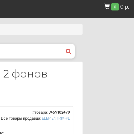
0 р.
0
 2 фонов
#товара:
7459102479
Все товары продавца:
ELEMENTRIX-PL
ДС