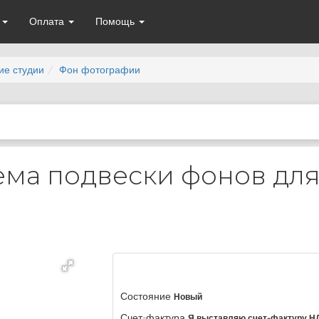
а
Оплата
Помощь
ие студии
Фон фотографии
ема подвески фонов для
Состояние
Новый
Счет-фактура
Я выставляю счет-фактуру Н