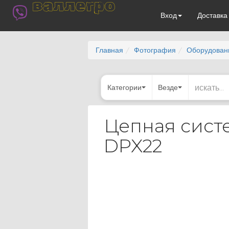
валлегро
Вход
Доставк
Главная
Фотография
Оборудован
Категории
Везде
Цепная сист
DPX22