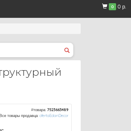
0 р.
0
структурный
#товара:
7523663489
Все товары продавца:
ofertaEdanDecor
ДС