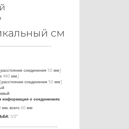
й
ь
икальный см
____________________
[расстояние соединения 50 мм]
е 480 мм]
[расстояние соединения 50 мм]
вый
равый
я информация о соединениях
0 мм, всего 60 мм
ЬБА:
1/2"
_______________________