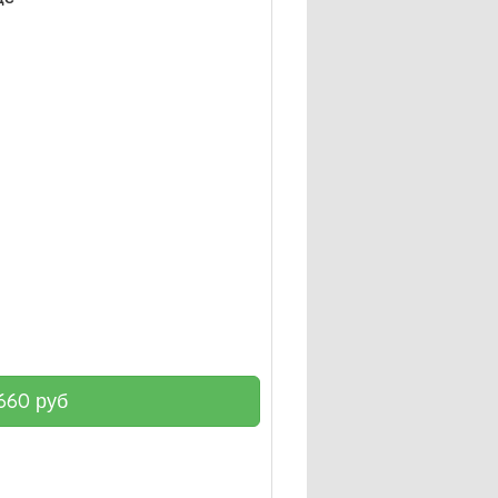
660
руб