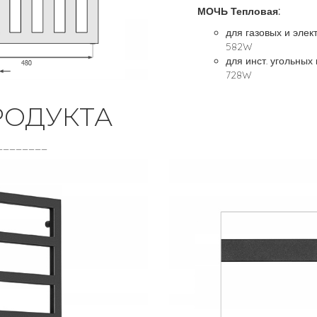
МОЧЬ Тепловая:
для газовых и элек
582W
для инст. угольных
728W
РОДУКТА
________