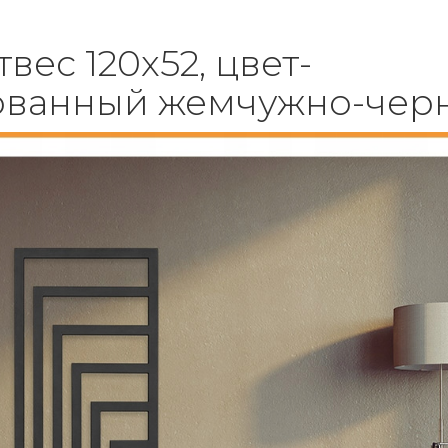
твес 120x52, цвет-
ованный жемчужно-чер