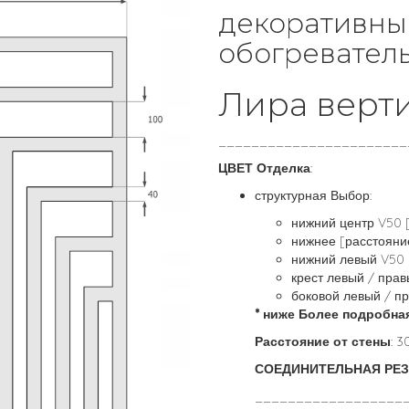
декоративны
обогревател
Лира верт
_______________________
ЦВЕТ Отделка
:
структурная Выбор:
нижний центр V50 
нижнее [расстояни
нижний левый V50 
крест левый / пра
боковой левый / п
* ниже Более подробна
Расстояние от стены
: 3
СОЕДИНИТЕЛЬНАЯ РЕЗ
__________________