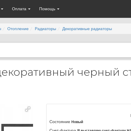
а
Оплата
Помощь
ы
Отопление
Радиаторы
Декоративные радиаторы
 декоративный черный 
Состояние
Новый
Счет-фактура
Я выставляю счет-фактуру Н