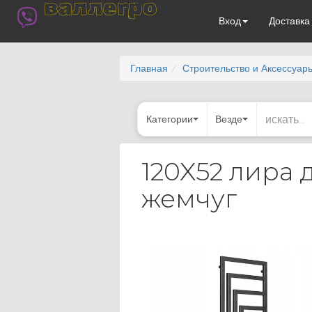
валлегро
Вход
Доставк
Главная
Строительство и Аксессуар
Категории
Везде
120X52 лира
жемчуг