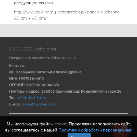
следующее ссылка:
http://www.zaklinamy-przestrzenie.pl/panele-kuchenne-
60-cm-x-60-cm/
© 2012-2026 wallegro.org
Посредник с польского сайта allegro.pl
Контакты
ИП Воробьева Наталья Александровна
ИНН 390705644610
ОГРНИП 326390000040631
Почтовый адрес: 236005 Калининград, Коммунистическая 26
Тел:
+7 911 460-30-16
E-mail:
sales@wallegro.ru
Мы используем файлы cookie. Продолжая использовать сайт,
Договор оферты
0
вы соглашаетесь с нашей
Политикой обработки персональных
Политика обработки персональных данных