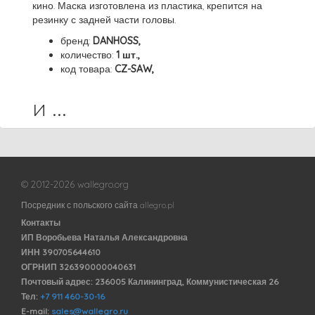
кино. Маска изготовлена из пластика, крепится на
резинку с задней части головы.
бренд:
DANHOSS,
количество:
1 шт.,
код товара:
CZ-SAW,
и ...
© 2012-2026 wallegro.org
Посредник с польского сайта allegro.pl
Контакты
ИП Воробьева Наталья Александровна
ИНН 390705644610
ОГРНИП 326390000040631
Почтовый адрес: 236005 Калининград, Коммунистическая 26
Тел:
+7 911 460-30-16
E-mail:
sales@wallegro.ru