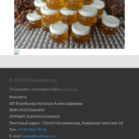
© 2012-2026 wallegro.org
Посредник с польского сайта allegro.pl
Контакты
ИП Воробьева Наталья Александровна
ИНН 390705644610
ОГРНИП 326390000040631
Почтовый адрес: 236005 Калининград, Коммунистическая 26
Тел:
+7 911 460-30-16
E-mail:
sales@wallegro.ru