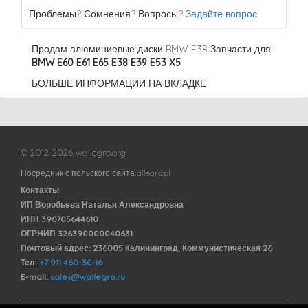
Проблемы? Сомнения? Вопросы?
Задайте вопрос!
Продам алюминиевые диски BMW E38 Запчасти для
BMW E60 E61 E65 E38 E39 E53 X5
БОЛЬШЕ ИНФОРМАЦИИ НА ВКЛАДКЕ
© 2012-2026 wallegro.org
Посредник с польского сайта allegro.pl
Контакты
ИП Воробьева Наталья Александровна
ИНН 390705644610
ОГРНИП 326390000040631
Почтовый адрес: 236005 Калининград, Коммунистическая 26
Тел:
+7 911 460-30-16
E-mail:
sales@wallegro.ru