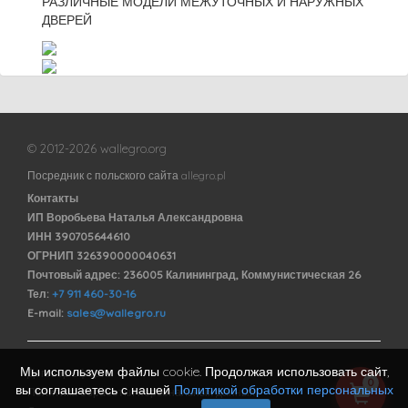
РАЗЛИЧНЫЕ МОДЕЛИ МЕЖУТОЧНЫХ И НАРУЖНЫХ
ДВЕРЕЙ
© 2012-2026 wallegro.org
Посредник с польского сайта allegro.pl
Контакты
ИП Воробьева Наталья Александровна
ИНН 390705644610
ОГРНИП 326390000040631
Почтовый адрес: 236005 Калининград, Коммунистическая 26
Тел:
+7 911 460-30-16
E-mail:
sales@wallegro.ru
Мы используем файлы cookie. Продолжая использовать сайт,
Договор оферты
0
вы соглашаетесь с нашей
Политикой обработки персональных
Политика обработки персональных данных